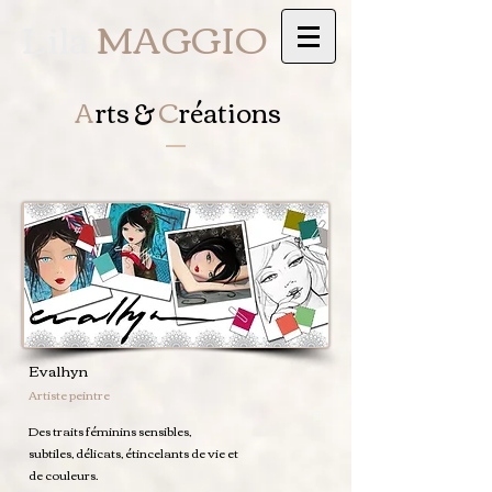
Lila
MAGGIO
A
rts &
C
réations
Evalhyn
Artiste peintre
Des traits féminins sensibles,
subtiles, délicats, étincelants de vie et
de couleurs.