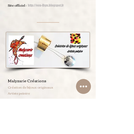
Site officiel :
http://eva-lhyn.blogspot.fr
Malyzarie Créations
Création de bijoux originaux
Artiste peintre
Créations originales de bijoux et objets
artisanaux ;
peinture abstraite.
Site officiel :
www.malyzarie.com
Boutique en ligne :
www.malyzarie.fr