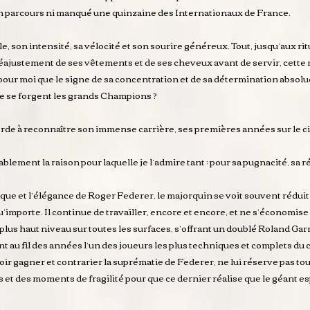
son parcours ni manqué une quinzaine des Internationaux de France.
tyle, son intensité, sa vélocité et son sourire généreux. Tout, jusqu’aux rit
 réajustement de ses vêtements et de ses cheveux avant de servir, cette
pour moi que le signe de sa concentration et de sa détermination absolu
que se forgent les grands Champions ?
orde à reconnaître son immense carrière, ses premières années sur le c
blement la raison pour laquelle je l’admire tant : pour sa pugnacité, sa r
ue et l’élégance de Roger Federer, le majorquin se voit souvent réduit
u’importe. Il continue de travailler, encore et encore, et ne s’économise ja
 plus haut niveau sur toutes les surfaces, s’offrant un doublé Roland Ga
au fil des années l’un des joueurs les plus techniques et complets du c
ir gagner et contrarier la suprématie de Federer, ne lui réserve pas tou
et des moments de fragilité pour que ce dernier réalise que le géant espag