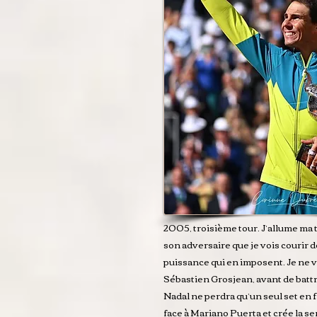
2005, troisième tour. J’allume ma 
son adversaire que je vois courir de
puissance qui en imposent. Je ne vo
Sébastien Grosjean, avant de battr
Nadal ne perdra qu’un seul set en f
face à Mariano Puerta et crée la s