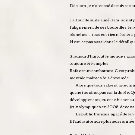
Dès lors, je n'ai cessé de suivre 
J’ai tout de suite aimé Rafa : son s
l’alignement de ses bouteilles, le
blanches… tous ces tics n’étaient 
N’est-ce pas aussi dans le détail 
Si aujourd’hui tout le monde s’acc
toujours été simples.
Rafa est un combattant. C’est proba
mentale maintes fois éprouvée.
Alors que tous saluent la techniq
qui ne tiendrait pas sur la durée. Q
développer son jeu et se hisser au
jeux olympiques en 2008, devenant 
Le public français, agacé de le vo
Il faudra attendre plusieurs années 