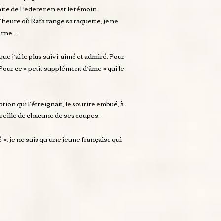
aite de Federer en est le témoin.
’heure où Rafa range sa raquette, je ne
ourne…
e j’ai le plus suivi, aimé et admiré. Pour
Pour ce « petit supplément d’âme » qui le
tion qui l’étreignait, le sourire embué, à
reille de chacune de ses coupes.
 », je ne suis qu’une jeune française qui