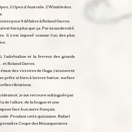
 Open, 2 Open d’Australie, 2 Wimbledon.
s.
ictoires pour 4 défaites à Roland Garros.
l est bien plus que ça. Par sa modernité,
re, il s’est imposé comme l’un des plus
ive.
i, l’adrénaline et la ferveur des grands
… et Roland Garros.
 émue des victoires de Guga, j’ai souvent
e prête si bien à la terre battue, surface
 belles vibrations.
Rapidement, je me retrouve subjuguée par
a de l’allure, de la fougue et une
mpose face à un autre français,
inale. Pendant cette quinzaine, Rafael
ns sa première Coupe des Mousquetaires