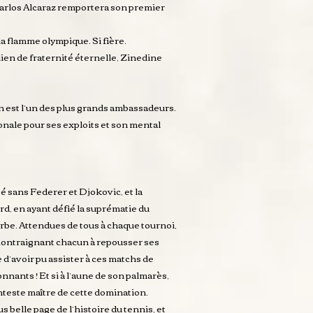
Carlos Alcaraz remportera son premier
la flamme olympique. Si fière.
ien de fraternité éternelle, Zinedine
en est l’un des plus grands ambassadeurs.
ionale pour ses exploits et son mental
té sans Federer et Djokovic, et la
rd, en ayant défié la suprématie du
Serbe. Attendues de tous à chaque tournoi,
 contraignant chacun à repousser ses
e d’avoir pu assister à ces matchs de
nnants ! Et si à l’aune de son palmarès,
teste maître de cette domination.
s belle page de l’histoire du tennis, et