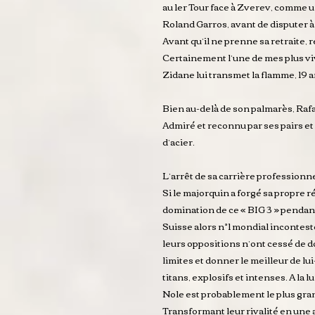
au 1er Tour face à Zverev, comme 
Roland Garros, avant de disputer à
Avant qu’il ne prenne sa retraite,
Certainement l’une de mes plus viv
Zidane lui transmet la flamme, 19 
Bien au-delà de son palmarès, Rafa 
Admiré et reconnu par ses pairs et 
d’acier.
L’arrêt de sa carrière professionn
Si le majorquin a forgé sa propre r
domination de ce « BIG 3 » pendant 
Suisse alors n°1 mondial incontesté
leurs oppositions n’ont cessé de 
limites et donner le meilleur de lui
titans, explosifs et intenses. A la
Nole est probablement le plus gra
Transformant leur rivalité en une am