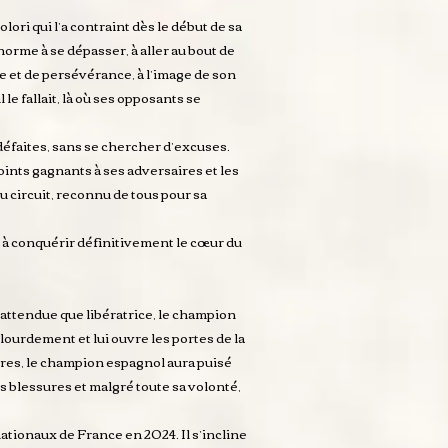
lori qui l’a contraint dès le début de sa
norme à se dépasser, à aller au bout de
ce et de persévérance, à l’image de son
 le fallait, là où ses opposants se
 défaites, sans se chercher d’excuses.
points gagnants à ses adversaires et les
u circuit, reconnu de tous pour sa
ra à conquérir définitivement le cœur du
nattendue que libératrice, le champion
ourdement et lui ouvre les portes de la
oires, le champion espagnol aura puisé
s blessures et malgré toute sa volonté,
ationaux de France en 2024. Il s’incline