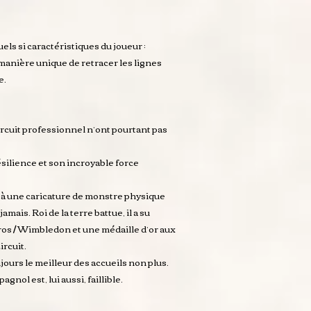
uels si caractéristiques du joueur :
 manière unique de retracer les lignes
e.
ircuit professionnel n’ont pourtant pas
ésilience et son incroyable force
 à une caricature de monstre physique
mais. Roi de la terre battue, il a su
rros / Wimbledon et une médaille d’or aux
ircuit.
jours le meilleur des accueils non plus.
nol est, lui aussi, faillible.