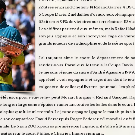
22 titres en grand Chelem : 14 Roland Garros, 4 US
5 Coupe Davis, 2 médailles d’or aux jeux olympique
63 titres et 91% de victoires sur terre battue ; 112 v
Les chiffres parlent d’eux-mêmes, mais Rafael Nada
son jeu atypique et son incroyable rage de vainc
grands joueurs de sa discipline et de la scène sport
J’ai toujours aimé le sport, le dépassement de so
rendez-vous. Parmi eux, le tennis, la Coupe Davis 
Je me suis réjouie du sacre d’André Agassi en 1999,
apprécié y voir espagnols et argentins dont le jeu s
exigeante, de celles qui livrent - pour moi - les plus
télévision pour y suivre le « petit Mozart français », Richard Gasquet. 
 long en large sans s’épuiser, ramenant toutes les balles dans le court. Il 
is plus que lui sur le terrain. Le jeune espagnol gagne le match, puis s’i
e son compatriote David Ferrer puis Roger Federer, n°1 mondial, en ½ f
inale. Le 5 juin 2005, pour sa première participation, il s’offre à 19 a
ensation sur le court Philippe Chatrier. Impressionnant.