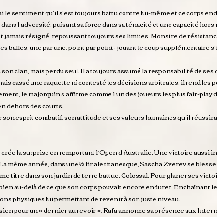
i le sentiment qu’il s’est toujours battu contre lui-même et ce corps endo
t dans l’adversité, puisant sa force dans sa ténacité et une capacité hors 
est jamais résigné, repoussant toujours ses limites. Monstre de résistan
les balles, une par une, point par point ; jouant le coup supplémentaire s’il
son clan, mais perdu seul. Il a toujours assumé la responsabilité de ses
amais cassé une raquette ni contesté les décisions arbitrales, il rend les 
ement, le majorquin s’affirme comme l’un des joueurs les plus fair-play d
 en dehors des courts.
r son esprit combatif, son attitude et ses valeurs humaines qu’il réussi
 crée la surprise en remportant l’Open d’Australie. Une victoire aussi i
 La même année, dans une ½ finale titanesque, Sascha Zverev se blesse l
ème titre dans son jardin de terre battue. Colossal. Pour glaner ses vict
 bien au-delà de ce que son corps pouvait encore endurer. Enchaînant le
ions physiques lui permettant de revenir à son juste niveau.
sien pour un « dernier au revoir », Rafa annonce sa présence aux Intern