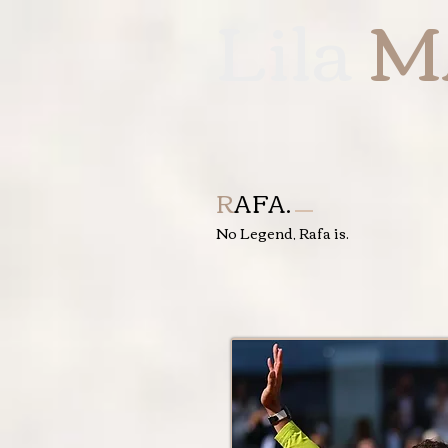
Lila
M
R
AFA.
No Legend, Rafa is.