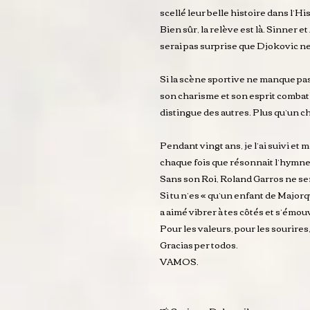
scellé leur belle histoire dans l’H
Bien sûr, la relève est là. Sinner 
serai pas surprise que Djokovic ne
Si la scène sportive ne manque pas 
son charisme et son esprit combati
distingue des autres. Plus qu’un 
Pendant vingt ans, je l’ai suivi et
chaque fois que résonnait l’hymne 
Sans son Roi, Roland Garros ne sera
Si tu n’es « qu’un enfant de Majorq
a aimé vibrer à tes côtés et s’émou
Pour les valeurs, pour les sourire
Gracias per todos.
VAMOS.