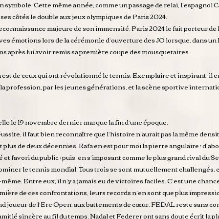
un symbole. Cette même année, comme un passage de relai, l’espagnol 
 ses côtés le double aux jeux olympiques de Paris 2024.
 reconnaissance majeure de son immensité, Paris 2024 le fait porteur de 
es émotions lors de la cérémonie d’ouverture des JO lorsque, dans un l
ans après lui avoir remis sa première coupe des mousquetaires.
est de ceux qui ont révolutionné le tennis. Exemplaire et inspirant, il 
la profession, par les jeunes générations, et la scène sportive internat
elle le 19 novembre dernier marque la fin d’une époque.
éussite, il faut bien reconnaître que l’histoire n’aurait pas la même densi
plus de deux décennies. Rafa en est pour moi la pierre angulaire : d’abo
 et favori du public ; puis, en s’imposant comme le plus grand rival du 
dominer le tennis mondial. Tous trois se sont mutuellement challengés,
-même. Entre eux, il n’y a jamais eu de victoires faciles. C’est une chanc
 lumière de ces confrontations, leurs records n’en sont que plus impressio
nd joueur de l’Ere Open, aux battements de cœur, FEDAL reste sans con
itié sincère au fil du temps, Nadal et Federer ont sans doute écrit la plu