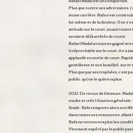
Rafael Nadal est un conquérant.
Plus que contre ses adversaires, j’a
jeune carrière. Rafa s’est construi
lui-même et de la douleur. Il ne s’
attitude sur le court, jouant toutes 
seraient déjà arrêtés de courir.
Rafael Nadal a toujours gagné avec 
Irréprochable sur le court, il n’a j
applaudit en sortie de court. Rapid
gentillesse et son humilité, sur et
Plus que par ses trophées, c’est pa
public, qui ne le quittera plus.
2022. De retour de blessure, Nadal
exulte et crée l’émotion générale.
finale : Rafa remporte alors son 14
dans toutes ses ressources, allant
Rafa ne retrouvera plus les condit
Vivement espéré par le public pari