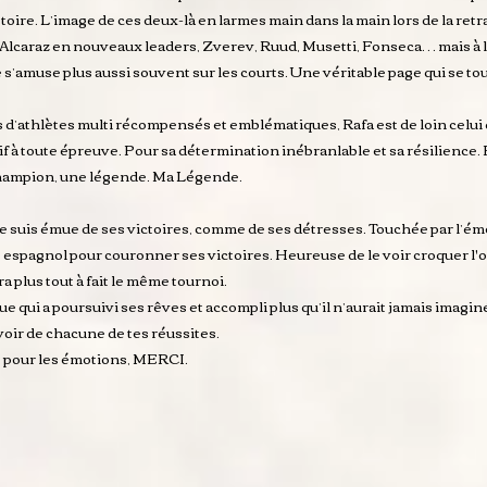
istoire. L’image de ces deux-là en larmes main dans la main lors de la retr
et Alcaraz en nouveaux leaders, Zverev, Ruud, Musetti, Fonseca… mais à l
 s’amuse plus aussi souvent sur les courts. Une véritable page qui se t
d’athlètes multi récompensés et emblématiques, Rafa est de loin celui qu
f à toute épreuve. Pour sa détermination inébranlable et sa résilience. 
champion, une légende. Ma Légende.
 me suis émue de ses victoires, comme de ses détresses. Touchée par l’émo
espagnol pour couronner ses victoires. Heureuse de le voir croquer l'o
 plus tout à fait le même tournoi.
ue qui a poursuivi ses rêves et accompli plus qu’il n’aurait jamais imaginé
voir de chacune de tes réussites.
s, pour les émotions, MERCI.