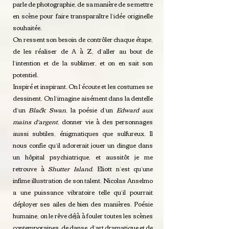
parle de photographie, de sa manière de se mettre
en scène pour faire transparaître l’idée originelle
souhaitée.
On ressent son besoin de contrôler chaque étape,
de les réaliser de A à Z, d’aller au bout de
l’intention et de la sublimer, et on en sait son
potentiel.
Inspiré et inspirant. On l’écoute et les costumes se
dessinent. On l’imagine aisément dans la dentelle
d’un
Black Swan
, la poésie d’un
Edward aux
mains d’argent
, donner vie à des personnages
aussi subtiles, énigmatiques que sulfureux. Il
nous confie qu’il adorerait jouer un dingue dans
un hôpital psychiatrique, et aussitôt je me
retrouve à
Shutter Island
. Eliott n’est qu’une
infime illustration de son talent. Nicolas Anselmo
a une puissance vibratoire telle qu’il pourrait
déployer ses ailes de bien des manières. Poésie
humaine, on le rêve déjà à fouler toutes les scènes
contemporaines, de danse, d’art dramatique et de