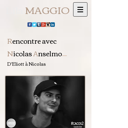
Lila
MAGGIO
R
encontre avec
N
icolas
A
nselmo
D'Eliott à Nicolas