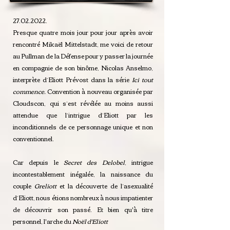
27.02.2022
.
Presque quatre mois jour pour jour après avoir
rencontré Mikaël Mittelstadt, me voici de retour
au Pullman de la Défense pour y passer la journée
en compagnie de son binôme, Nicolas Anselmo,
interprète d’Eliott Prévost dans la série
Ici tout
commence.
Convention à nouveau organisée par
Cloudscon, qui s’est révélée au moins aussi
attendue que l’intrigue d’Eliott par les
inconditionnels de ce personnage unique et non
conventionnel.
Car depuis le
Secret des Delobel
, intrigue
incontestablement inégalée, la naissance du
couple
Greliott
et la découverte de l’asexualité
d’Eliott, nous étions nombreux à nous impatienter
de découvrir son passé. Et bien qu'à titre
personnel, l'arche du
Noël d'Eliott