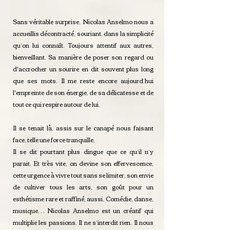
Sans véritable surprise, Nicolas Anselmo nous a
accueillis décontracté, souriant, dans la simplicité
qu’on lui connaît. Toujours attentif aux autres,
bienveillant. Sa manière de poser son regard ou
d'accrocher un sourire en dit souvent plus long
que ses mots. Il me reste encore aujourd’hui
l'empreinte de son énergie, de sa délicatesse et de
tout ce qui respire autour de lui.
Il se tenait là, assis sur le canapé nous faisant
face, telle une force tranquille.
Il se dit pourtant plus dingue que ce qu’il n’y
parait. Et très vite, on devine son effervescence,
cette urgence à vivre tout sans se limiter, son envie
de cultiver tous les arts, son goût pour un
esthétisme rare et raffiné, aussi. Comédie, danse,
musique… Nicolas Anselmo est un créatif qui
multiplie les passions. Il ne s’interdit rien. Il nous