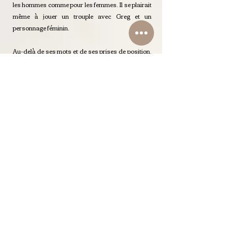
les hommes comme pour les femmes. Il se plairait
même à jouer un trouple avec Greg et un
personnage féminin.
Au-delà de ses mots et de ses prises de position,
Nicolas Anselmo dégage tant de sérénité qu'on ne
peut qu'être réceptif à son propos. Il témoigne
d’une maturité remarquable.
Il a cette singularité, ce magnétisme ardent
empreint de mystère qui le distingue de tous. Il est
Lui. Intrinsèquement Artiste, profondément
humain. Charnel. Sans fard. Dans un silence, une
pose ou un regard, il délivre l'essentiel.
On devinait l'ancrage, rapport à la danse, à la
terre, à l'équilibre aussi, les deux pieds bien
plantés au sol.
Mais je ne m'attendais pas à le découvrir à ce
point aligné. Libre.
Nicolas impressionne. Il est solaire et
authentique, affirmé tout en restant ouvert à