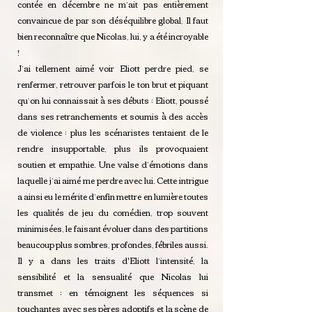
contée en décembre ne m’ait pas entièrement
convaincue de par son déséquilibre global, Il faut
bien reconnaître que Nicolas, lui, y a été incroyable
!
J’ai tellement aimé voir Eliott perdre pied, se
renfermer, retrouver parfois le ton brut et piquant
qu’on lui connaissait à ses débuts ; Eliott, poussé
dans ses retranchements et soumis à des accès
de violence : plus les scénaristes tentaient de le
rendre insupportable, plus ils provoquaient
soutien et empathie. Une valse d’émotions dans
laquelle j’ai aimé me perdre avec lui. Cette intrigue
a ainsi eu le mérite d’enfin mettre en lumière toutes
les qualités de jeu du comédien, trop souvent
minimisées, le faisant évoluer dans des partitions
beaucoup plus sombres, profondes, fébriles aussi.
Il y a dans les traits d'Eliott l’intensité, la
sensibilité et la sensualité que Nicolas lui
transmet ; en témoignent les séquences si
touchantes avec ses pères adoptifs et la scène de