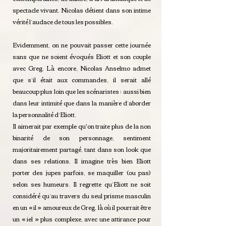
spectacle vivant. Nicolas détient dans son intime
vérité l’audace de tous les possibles.
Evidemment, on ne pouvait passer cette journée
sans que ne soient évoqués Eliott et son couple
avec Greg. Là encore, Nicolas Anselmo admet
que s’il était aux commandes, il serait allé
beaucoup plus loin que les scénaristes ; aussi bien
dans leur intimité que dans la manière d’aborder
la personnalité d’Eliott.
Il aimerait par exemple qu'on traite plus de la non
binarité de son personnage, sentiment
majoritairement partagé, tant dans son look que
dans ses relations. Il imagine très bien Eliott
porter des jupes parfois, se maquiller (ou pas)
selon ses humeurs. Il regrette qu’Eliott ne soit
considéré qu’au travers du seul prisme masculin
en un « il » amoureux de Greg, là où il pourrait être
un « iel » plus complexe, avec une attirance pour